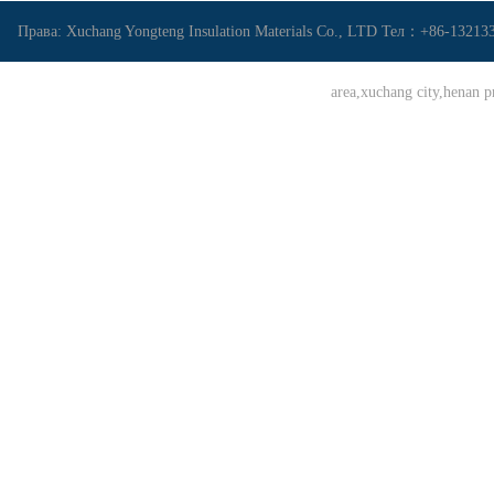
Права: Xuchang Yongteng Insulation Materials Co., LTD Тел：+86-1321
area,xuchang city,hena