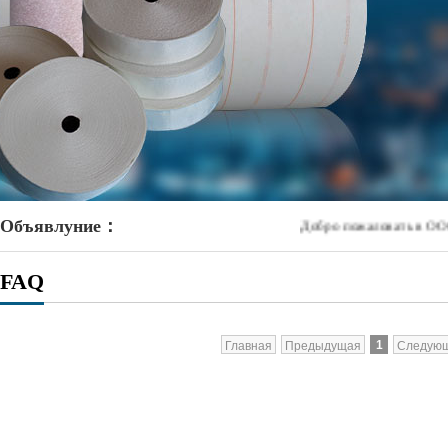
Объявлуние：
Добро пожаловать в ООО Сю
FAQ
1
Главная
Предыдущая
Следую