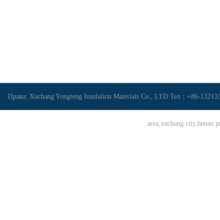
Права: Xuchang Yongteng Insulation Materials Co., LTD Тел：+86-1321
area,xuchang city,hena